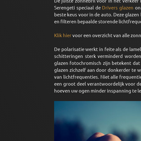
De juiste zonnebril voor in het verkeer 
Serengeti speciaal de
Drivers glazen
ont
beste keus voor in de auto. Deze glazen 
en filteren bepaalde storende lichtfrequ
Klik hier
voor een overzicht van alle zonn
De polarisatie werkt in feite als de lame
schitteringen sterk verminderd worde
glazen fotochromisch zijn betekent dat 
glazen zichzelf aan door donkerder te wor
van lichtfrequenties. Niet alle frequenti
een groot deel verantwoordelijk voor d
hoeven uw ogen minder inspanning te l