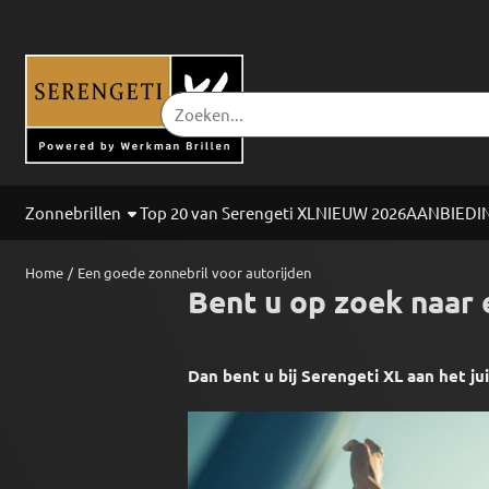
Cookievoorkeuren zijn beschikbaar. Kies instellingen of sta alle co
Zoeken
Zonnebrillen
Top 20 van Serengeti XL
NIEUW 2026
AANBIEDI
Home
/
Een goede zonnebril voor autorijden
Bent u op zoek naar 
Dan bent u bij Serengeti XL aan het j