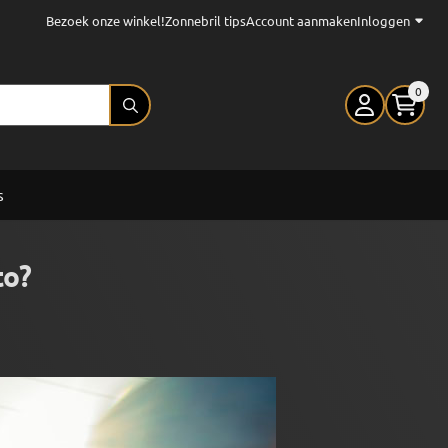
Bezoek onze winkel!
Zonnebril tips
Account aanmaken
Inloggen
0
s
to?