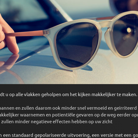
dt u op alle vlakken geholpen om het kijken makkelijker te maken.
pannen en zullen daarom ook minder snel vermoeid en geirriteerd
kkelijker waarnemen en potientiële gevaren op de weg eerder o
ullen minder negatieve effecten hebben op uw zicht
 in een standaard gepolariseerde uitvoering, een versie met een 