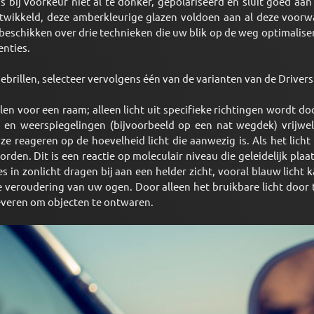
is bij voorkeur niet al te donker, gepolariseerd en sluit goed a
wikkeld, deze amberkleurige glazen voldoen aan al deze voorwa
beschikken over drie technieken die uw blik op de weg optimalise
enties.
ebrillen, selecteer vervolgens één van de varianten van de Drivers
llen voor een raam; alleen licht uit specifieke richtingen wordt do
n en weerspiegelingen (bijvoorbeeld op een nat wegdek) vrijw
ze reageren op de hoevelheid licht die aanwezig is. Als het lich
den. Dit is een reactie op moleculair niveau die geleidelijk plaat
es in zonlicht dragen bij aan een helder zicht, vooral blauw licht
e veroudering van uw ogen. Door alleen het bruikbare licht door 
everen om objecten te ontwaren.