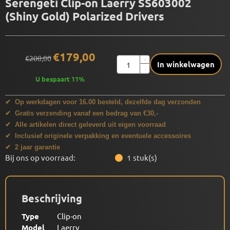
Serengeti Clip-on Laerry SS603002
(Shiny Gold) Polarized Drivers
€
179,00
€
200,00
Aantal
+
In winkelwagen
-
U bespaart
11
%
✔ Op werkdagen voor 16.00 besteld, dezelfde dag verzonden
✔ Gratis verzending vanaf een bedrag van €30,-
✔ Alle artikelen direct geleverd uit eigen voorraad
✔ Inclusief originele verpakking en eventuele accessoires
✔ 2 jaar garantie
Bij ons op voorraad:
1
stuk(s)
Beschrijving
Type
Clip-on
Model
Laerry