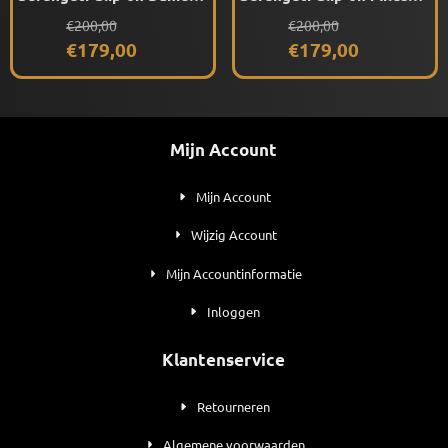
(Shiny Light Gold) 555nm
(Shiny Light Gunmetal)
Van 200,00 voor 179,00
Van 200,00 voor 179,00
€200,00
€200,00
Drivers
€179,00
€179,00
Mijn Account
Mijn Account
Wijzig Account
Mijn Accountinformatie
Inloggen
Klantenservice
Retourneren
Algemene voorwaarden