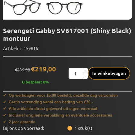
Serengeti Gabby SV617001 (Shiny Black)
montuur
Artikelnr:
159816
€
219,00
€
239,00
Aantal
+
In winkelwagen
-
U bespaart
8
%
✔ Op werkdagen voor 16.00 besteld, dezelfde dag verzonden
✔ Gratis verzending vanaf een bedrag van €30,-
✔ Alle artikelen direct geleverd uit eigen voorraad
✔ Inclusief originele verpakking en eventuele accessoires
✔ 2 jaar garantie
Bij ons op voorraad:
1
stuk(s)