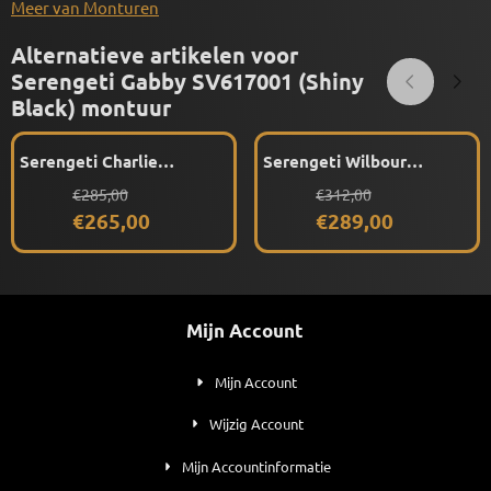
Meer van Monturen
Alternatieve artikelen voor
Serengeti Gabby SV617001 (Shiny
Black) montuur
Serengeti Charlie
Serengeti Wilbour
SV604004 (Shiny Crystal
SV586002 (Shiny Havana)
Van 285,00 voor 265,00
Van 312,00 voor 289,00
€285,00
€312,00
Dark Green) montuur
montuur
€265,00
€289,00
Mijn Account
Mijn Account
Wijzig Account
Mijn Accountinformatie