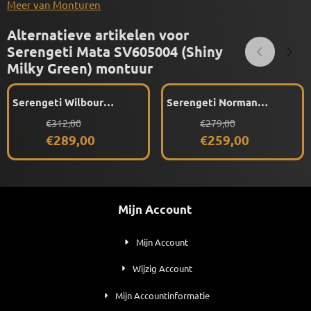
Meer van Monturen
Alternatieve artikelen voor
Serengeti Mata SV605004 (Shiny
Milky Green) montuur
Serengeti Wilbour
Serengeti Norman
SV586003 (Shiny Light
SV590003 (Shiny Grey
Van 312,00 voor 289,00
Van 279,00 voor 259,00
€312,00
€279,00
Grey) montuur
Blue) montuur
€289,00
€259,00
Mijn Account
Mijn Account
Wijzig Account
Mijn Accountinformatie