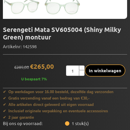
Serengeti Mata SV605004 (Shiny Milky
Green) montuur
Artikelnr:
142598
€
265,00
€
285,00
Aantal
+
In winkelwagen
-
U bespaart
7
%
✔ Op werkdagen voor 16.00 besteld, dezelfde dag verzonden
✔ Gratis verzending vanaf een bedrag van €30,-
✔ Alle artikelen direct geleverd uit eigen voorraad
✔ Inclusief originele verpakking en eventuele accessoires
✔ 2 jaar garantie
Bij ons op voorraad:
1
stuk(s)