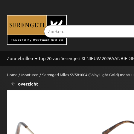
Cookievoorkeuren zijn beschikbaar. Kies instellingen of sta alle co
Zoeken
Zonnebrillen
Top 20 van Serengeti XL
NIEUW 2026
AANBIEDI
Home
/
Monturen
/
Serengeti Miles SV581004 (Shiny Light Gold) montuu
overzicht