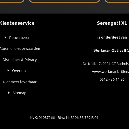
Klantenservice
Serengeti XL
is onderdeel van
Retourneren
Algemene voorwaarden
Werkman Optics B.V
Disclaimer & Privacy
De Kolk 17, 9231 CT Surhui
Over ons
www.werkmanbrillen.
0512 - 36 14 86
Niet meer leverbaar
Sitemap
KvK: 01087266 - Btw: NL8206.38.729.B.01