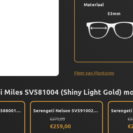
Materiaal
53mm
Meer van Monturen
i Miles SV581004 (Shiny Light Gold) m
V588001
Serengeti Nelson SV591002
Serengeti
ur
(Shiny Ocre Tortoise) montuur
(Shiny Bl
or 289,00
Van 275,00 voor 259,00
Va
€275,00
€2
€259,00
€