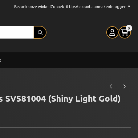
Bezoek onze winkel!
Zonnebril tips
Account aanmaken
Inloggen
0
s
s SV581004 (Shiny Light Gold)