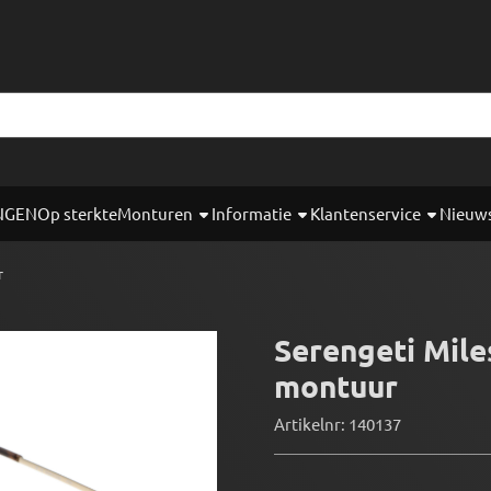
okies toe.
NGEN
Op sterkte
Monturen
Informatie
Klantenservice
Nieuw
r
Serengeti Mile
montuur
Artikelnr:
140137