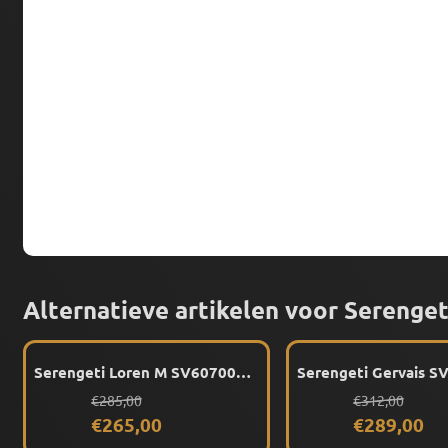
Alternatieve artikelen voor
Serenget
Serengeti Loren M SV607002
Serengeti Gervais S
(Shiny Havana) montuur
(Shiny Black) montu
Van 285,00 voor 265,00
Van 312,00 vo
€285,00
€312,00
€265,00
€289,00