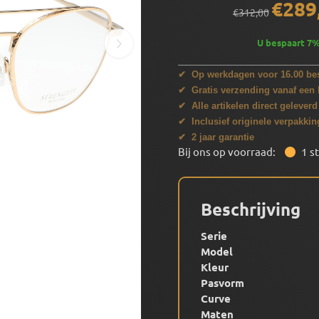
€
289
€
312,00
U bespaart
7
✔ Op werkdagen voor 16.00 bes
✔ Gratis verzending vanaf een 
✔ Alle artikelen direct geleverd
✔ Inclusief originele verpakkin
✔ 2 jaar garantie
Bij ons op voorraad:
1
s
Beschrijving
Serie
Model
Kleur
Pasvorm
Curve
Maten