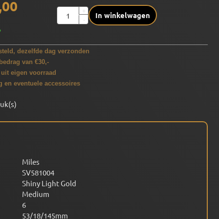
,00
Aantal
+
In winkelwagen
-
%
teld, dezelfde dag verzonden
bedrag van €30,-
 uit eigen voorraad
g en eventuele accessoires
tuk(s)
Miles
SV581004
Shiny Light Gold
Medium
6
53/18/145mm