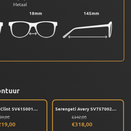
Metaal
18mm
145mm
ontuur
 Clint SV615001
Serengeti Avery SV757002
ack) montuur
(Silver) montuur
n 239,00 voor 219,00
Van 342,00 voor 318,00
39,00
€342,00
219,00
€318,00