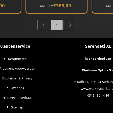
(Crystal Slate) Gepolariseerd
(Crystal) 
 389,00
Van 419,00 voor 389,00
Van 
00
€389,00
€419,00
€41
1
Klantenservice
Serengeti XL
is onderdeel van
Retourneren
Algemene voorwaarden
Werkman Optics B.V
Disclaimer & Privacy
De Kolk 17, 9231 CT Surhui
Over ons
www.werkmanbrillen.
0512 - 36 14 86
Niet meer leverbaar
Sitemap