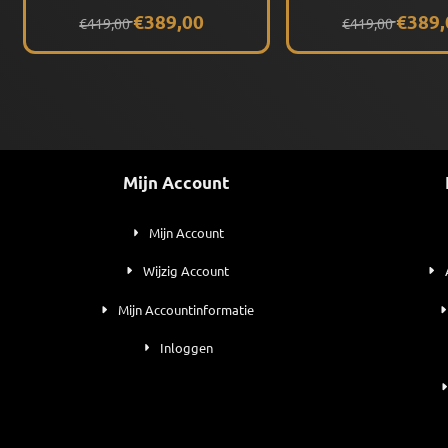
(Black) Gepolariseerd
(Classic Tortoise)
Van 419,00 voor 389,00
Van 419,00 voor
€389,00
€389,
€419,00
€419,00
Gepolariseerd
Mijn Account
Mijn Account
Wijzig Account
Mijn Accountinformatie
Inloggen