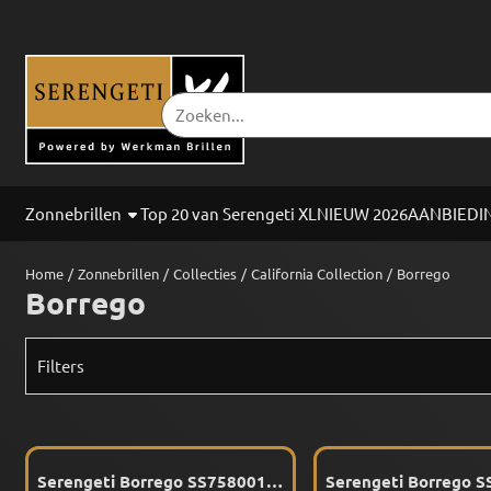
Cookievoorkeuren zijn beschikbaar. Kies instellingen of sta alle co
Zoeken
Zonnebrillen
Top 20 van Serengeti XL
NIEUW 2026
AANBIEDI
Home
/
Zonnebrillen
/
Collecties
/
California Collection
/
Borrego
Borrego
Filters
Serengeti Borrego SS758001
Serengeti Borrego 