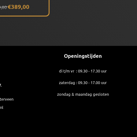
Gepolariseerd
419,00 voor 389,00
€389,00
9,00
Openingstijden
di t/m vr : 09.30 - 17.30 uur
zaterdag : 09.30 - 17.00 uur
.
zondag & maandag gesloten
sterveen
nl