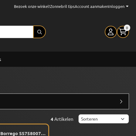
Bezoek onze winkel!
Zonnebril tips
Account aanmaken
Inloggen
0
s
Sorteermethode
4
Artikelen
 Borrego SS758007