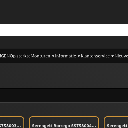
okies toe.
NGEN
Op sterkte
Monturen
Informatie
Klantenservice
Nieuw
SS758003
Serengeti Borrego SS758004
Serengeti