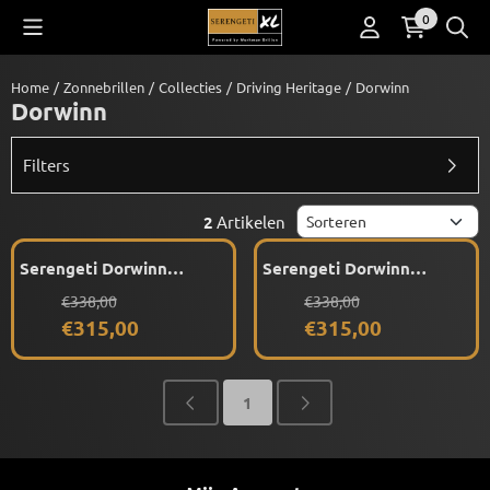
Cookievoorkeuren zijn beschikbaar. Kies instellingen of sta alle co
0
Home
/
Zonnebrillen
/
Collecties
/
Driving Heritage
/
Dorwinn
Dorwinn
Filters
Sorteermethode
2
Artikelen
Serengeti Dorwinn
Serengeti Dorwinn
SS578001 (Matte Light
SS578002 (Shiny Silver)
Van 338,00 voor 315,00
Van 338,00 voor 315,00
€338,00
€338,00
Gold) Gepolariseerd
Gepolariseerd
€315,00
€315,00
1