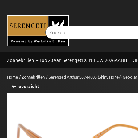
Cookievoorkeuren zijn beschikbaar. Kies instellingen of sta alle co
Zoeken
Zonnebrillen
Top 20 van Serengeti XL
NIEUW 2026
AANBIEDI
Home
/
Zonnebrillen
/
Serengeti Arthur SS744005 (Shiny Honey) Gepolar
overzicht