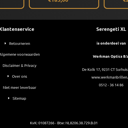
Klantenservice
Serengeti XL
is onderdeel van
Retourneren
Algemene voorwaarden
Werkman Optics B.V
Disclaimer & Privacy
De Kolk 17, 9231 CT Surhui
Over ons
www.werkmanbrillen.
0512 - 36 14 86
Niet meer leverbaar
Sitemap
KvK: 01087266 - Btw: NL8206.38.729.B.01