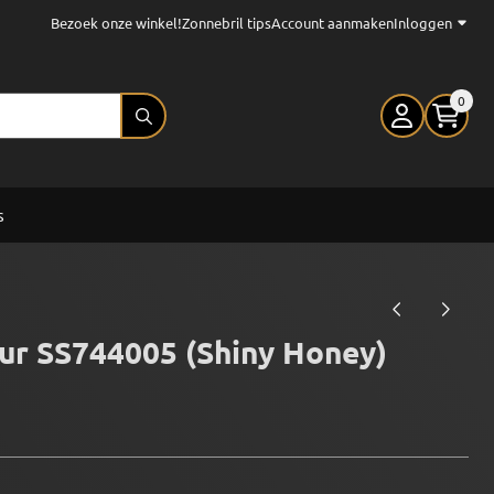
Bezoek onze winkel!
Zonnebril tips
Account aanmaken
Inloggen
0
s
ur SS744005 (Shiny Honey)