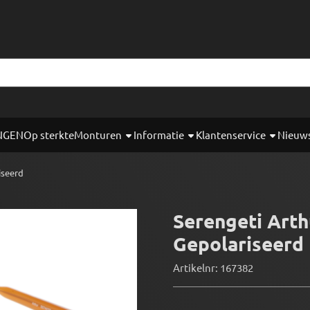
okies toe.
NGEN
Op sterkte
Monturen
Informatie
Klantenservice
Nieuw
iseerd
Serengeti Arth
Gepolariseerd
Artikelnr:
167382