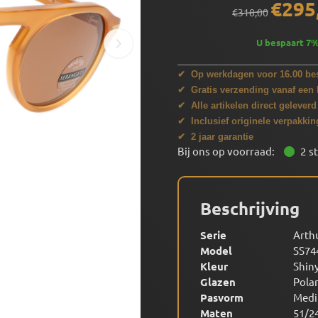
€
295
€
318,00
U bespaart
7
✔ Op werkdagen voor 16.00 bes
✔ Gratis verzending vanaf een 
✔ Alle artikelen direct geleverd
✔ Inclusief originele verpakkin
✔ 2 jaar garantie
Bij ons op voorraad:
2
s
Beschrijving
Serie
Arth
Model
SS74
Kleur
Shin
Glazen
Polar
Pasvorm
Med
Maten
51/2