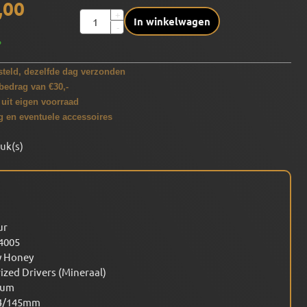
,00
Aantal
+
In winkelwagen
-
%
teld, dezelfde dag verzonden
bedrag van €30,-
 uit eigen voorraad
g en eventuele accessoires
tuk(s)
ur
4005
y Honey
ized Drivers (Mineraal)
ium
4/145mm