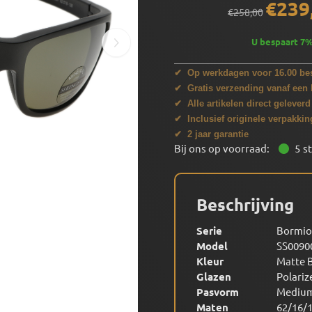
€
239
€
258,00
U bespaart
7
✔ Op werkdagen voor 16.00 bes
✔ Gratis verzending vanaf een 
✔ Alle artikelen direct geleverd
✔ Inclusief originele verpakkin
✔ 2 jaar garantie
Bij ons op voorraad:
5
s
Beschrijving
Serie
Bormio
Model
SS0090
Kleur
Matte 
Glazen
Polariz
Pasvorm
Mediu
Maten
62/16