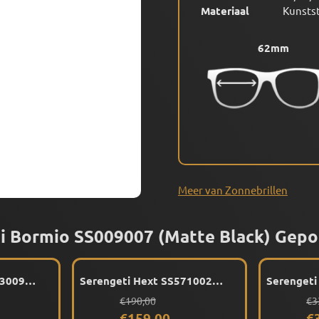
Materiaal
Kunsts
62mm
Meer van Zonnebrillen
i Bormio SS009007 (Matte Black) Gepo
83009
Serengeti Hext SS571002
Serengeti
ariseerd
(Shiny Black) Gepolariseerd
(Shiny Tor
or 289,00
Van 190,00 voor 159,00
Va
€190,00
€3
Gepolaris
€159,00
€