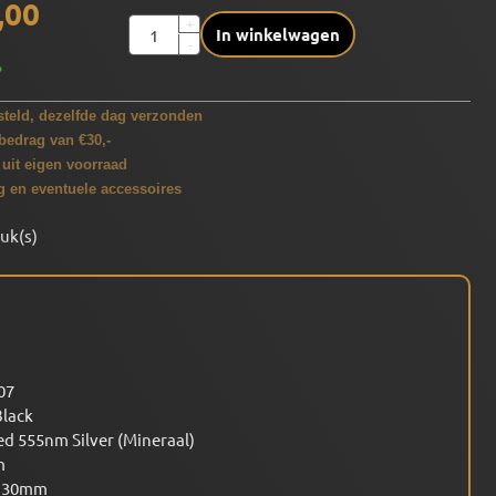
,00
Aantal
+
In winkelwagen
-
%
teld, dezelfde dag verzonden
bedrag van €30,-
 uit eigen voorraad
g en eventuele accessoires
tuk(s)
07
Black
ed 555nm Silver (Mineraal)
m
/130mm