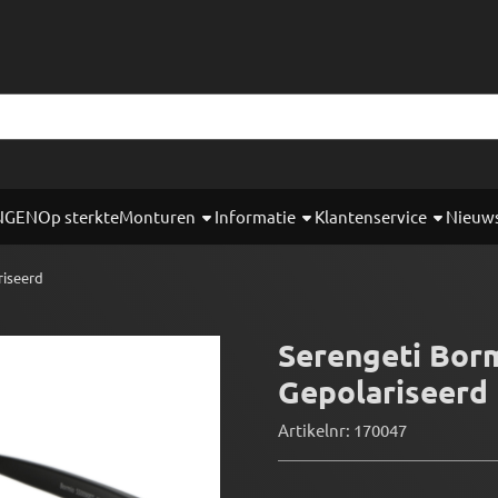
okies toe.
NGEN
Op sterkte
Monturen
Informatie
Klantenservice
Nieuw
riseerd
Serengeti Bor
Gepolariseerd
Artikelnr:
170047