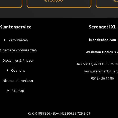
Klantenservice
Serengeti XL
is onderdeel van
Retourneren
Algemene voorwaarden
Werkman Optics B.V
Disclaimer & Privacy
De Kolk 17, 9231 CT Surhui
Over ons
www.werkmanbrillen.
0512 - 36 14 86
Niet meer leverbaar
Sitemap
KvK: 01087266 - Btw: NL8206.38.729.B.01