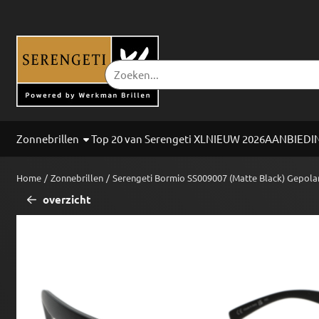
Cookievoorkeuren zijn beschikbaar. Kies instellingen of sta alle co
Zoeken
Zonnebrillen
Top 20 van Serengeti XL
NIEUW 2026
AANBIEDI
Home
/
Zonnebrillen
/
Serengeti Bormio SS009007 (Matte Black) Gepola
overzicht