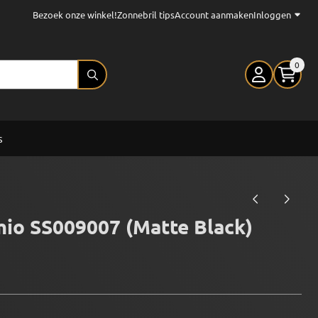
Bezoek onze winkel!
Zonnebril tips
Account aanmaken
Inloggen
0
s
mio SS009007 (Matte Black)