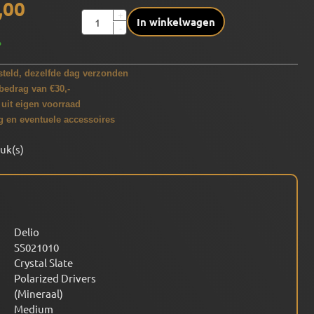
,00
Aantal
+
In winkelwagen
-
%
teld, dezelfde dag verzonden
bedrag van €30,-
 uit eigen voorraad
g en eventuele accessoires
tuk(s)
Delio
SS021010
Crystal Slate
Polarized Drivers
(Mineraal)
Medium