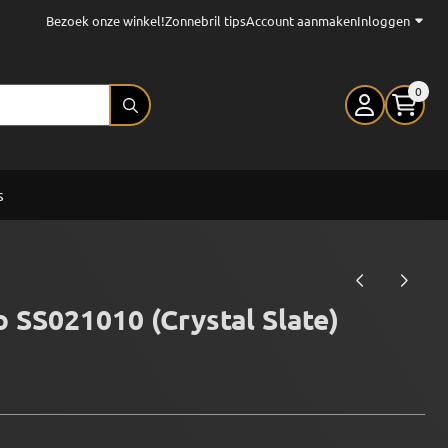
Bezoek onze winkel!
Zonnebril tips
Account aanmaken
Inloggen
0
s
o SS021010 (Crystal Slate)