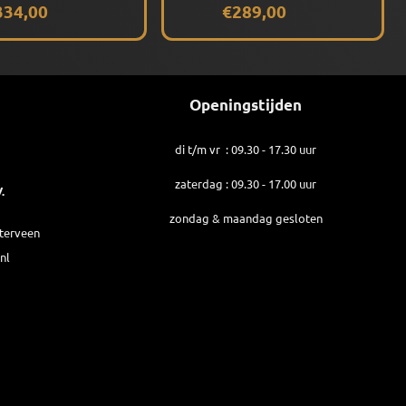
334,00
€289,00
Openingstijden
di t/m vr : 09.30 - 17.30 uur
zaterdag : 09.30 - 17.00 uur
.
zondag & maandag gesloten
sterveen
nl