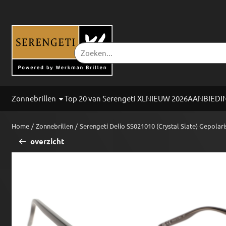
Cookievoorkeuren zijn beschikbaar. Kies instellingen of sta alle co
Zoeken
Zonnebrillen
Top 20 van Serengeti XL
NIEUW 2026
AANBIEDI
Home
/
Zonnebrillen
/
Serengeti Delio SS021010 (Crystal Slate) Gepolar
overzicht