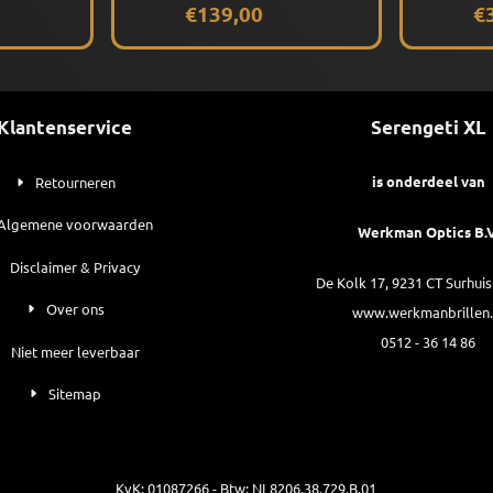
€139,00
€
Klantenservice
Serengeti XL
is onderdeel van
Retourneren
Algemene voorwaarden
Werkman Optics B.V
Disclaimer & Privacy
De Kolk 17, 9231 CT Surhui
Over ons
www.werkmanbrillen.
0512 - 36 14 86
Niet meer leverbaar
Sitemap
KvK: 01087266 - Btw: NL8206.38.729.B.01