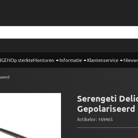
okies toe.
NGEN
Op sterkte
Monturen
Informatie
Klantenservice
Nieuw
iseerd
Serengeti Deli
Gepolariseerd
Artikelnr:
169465