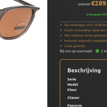
€
289
€
309,00
U bespaart
6
✔ Op werkdagen voor 16.00 bes
✔ Gratis verzending vanaf een 
✔ Alle artikelen direct geleverd
✔ Inclusief originele verpakkin
✔ 2 jaar garantie
Bij ons op voorraad:
2
s
Beschrijving
Serie
Model
Kleur
Glazen
Pasvorm