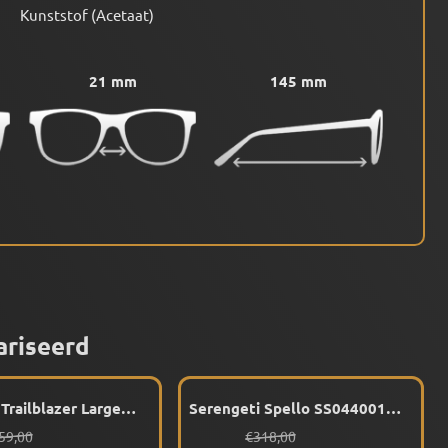
Kunststof (Acetaat)
21 mm
145 mm
ariseerd
Trailblazer Large
Serengeti Spello SS044001
 (Gunmetal)
(Gunmetal / Matte Blue
n 359,00 voor 334,00
Van 318,00 voor 289,00
59,00
€318,00
eerd
Temple Tips) Gepolariseerd