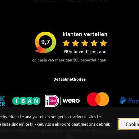
Betaalmethodes
webverkeer te analyseren en om gerichte advertenties te
Cookie
 instellingen" te klikken. Als u akkoord gaat met ons gebruik
echten voorbehouden -
Serengeti XL
/
Werkman Brillen & Contactlenzen
- 201