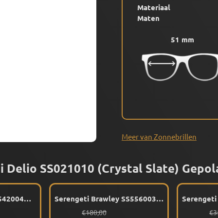
Materiaal
Maten
51 mm
Meer van Zonnebrillen
i Delio SS021010 (Crystal Slate) Gepol
S542004
Serengeti Brawley SS556003
Serengeti 
(Matte Crystal Pink)
SS868002
or 309,00
Van 180,00 voor 139,00
Va
€180,00
€3
Gepolariseerd
Gepolaris