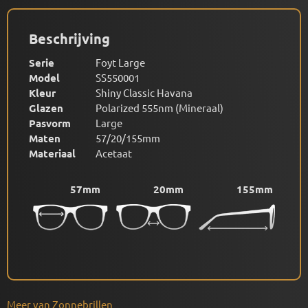
Beschrijving
Serie
Foyt Large
Model
SS550001
Kleur
Shiny Classic Havana
Glazen
Polarized 555nm (Mineraal)
Pasvorm
Large
Maten
57/20/155mm
Materiaal
Acetaat
57mm
20mm
155mm
Meer van Zonnebrillen