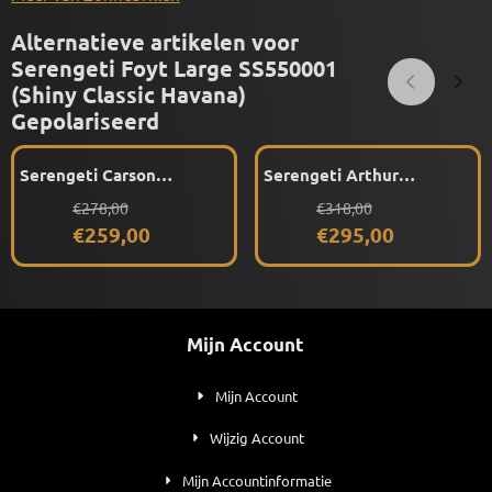
Alternatieve artikelen voor
Serengeti Foyt Large SS550001
(Shiny Classic Havana)
Gepolariseerd
Serengeti Carson
Serengeti Arthur
SS750007 (Matte Black)
SS744004 (Shiny
Van 278,00 voor 259,00
Van 318,00 voor 295,00
€278,00
€318,00
Gepolariseerd
Transparent Grey)
€259,00
€295,00
Gepolariseerd
Mijn Account
Mijn Account
Wijzig Account
Mijn Accountinformatie