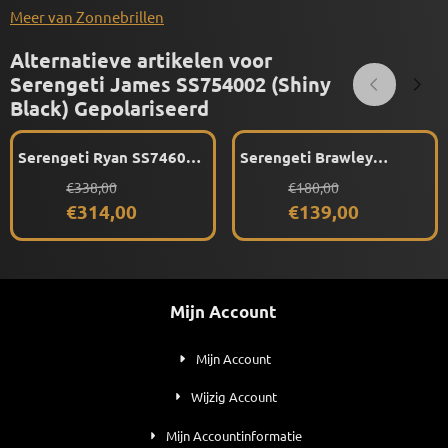
Meer van Zonnebrillen
Alternatieve artikelen voor
Serengeti James SS754002 (Shiny
Black) Gepolariseerd
Serengeti Ryan SS746003
Serengeti Brawley
(Shiny Transparent Grey)
SS556003 (Matte Crystal
Van 338,00 voor 314,00
Van 180,00 voor 139,00
€338,00
€180,00
Gepolariseerd
Pink) Gepolariseerd
€314,00
€139,00
Mijn Account
Mijn Account
Wijzig Account
Mijn Accountinformatie