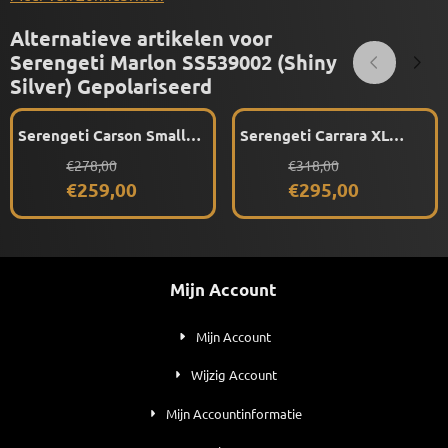
Alternatieve artikelen voor
Serengeti Marlon SS539002 (Shiny
Silver) Gepolariseerd
Serengeti Carson Small
Serengeti Carrara XL
SS766005 (Matte Black)
SS757011 (Gold)
Van 278,00 voor 259,00
Van 318,00 voor 295,00
€278,00
€318,00
Gepolariseerd
Gepolariseerd
€259,00
€295,00
Mijn Account
Mijn Account
Wijzig Account
Mijn Accountinformatie