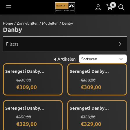
Cookievoorkeuren zijn beschikbaar. Kies instellingen of sta alle co
0
Home
/
Zonnebrillen
/
Modellen
/
Danby
Danby
Filters
Sorteermethode
4
Artikelen
Serengeti Danby
Serengeti Danby
SS527001 (Shiny Black)
SS527002 (Shiny Honey)
Van 338,00 voor 309,00
Van 338,00 voor 309,00
€338,00
€338,00
Gepolariseerd
Gepolariseerd
€309,00
€309,00
Serengeti Danby
Serengeti Danby
SS527003 (Shiny Crystal)
SS527004 (Redish Brown)
Van 358,00 voor 329,00
Van 358,00 voor 329,00
€358,00
€358,00
Gepolariseerd
Gepolariseerd
€329,00
€329,00