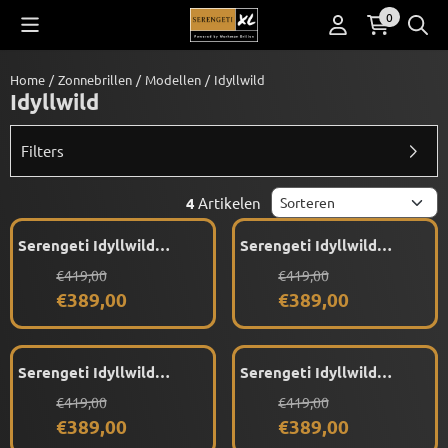
Cookievoorkeuren zijn beschikbaar. Kies instellingen of sta alle co
0
Home
/
Zonnebrillen
/
Modellen
/
Idyllwild
Idyllwild
Filters
Sorteermethode
4
Artikelen
Serengeti Idyllwild
Serengeti Idyllwild
SS764001 (Black)
SS764002 (Classic
Van 419,00 voor 389,00
Van 419,00 voor 389,00
€419,00
€419,00
Gepolariseerd
Tortoise) Gepolariseerd
€389,00
€389,00
Serengeti Idyllwild
Serengeti Idyllwild
SS764003 (Crystal Khaki)
SS764004 (Taupe)
Van 419,00 voor 389,00
Van 419,00 voor 389,00
€419,00
€419,00
Gepolariseerd
Gepolariseerd
€389,00
€389,00