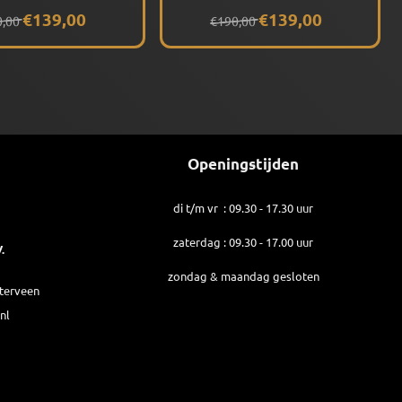
 Tortoise)
(Shiny Black) Gepolariseerd
190,00 voor 139,00
Van 190,00 voor 139,00
€139,00
€139,00
0,00
€190,00
eerd
Openingstijden
di t/m vr : 09.30 - 17.30 uur
zaterdag : 09.30 - 17.00 uur
.
zondag & maandag gesloten
sterveen
nl