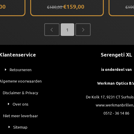
ic
(Shiny Crystal Champagne)
(Shiny Red
 159,00
Van 180,00 voor 159,00
Van 
00
€159,00
€180,00
€19
erd
Gepolariseerd
Gepolaris
1
Klantenservice
Serengeti XL
is onderdeel van
Retourneren
Algemene voorwaarden
Werkman Optics B.V
Disclaimer & Privacy
De Kolk 17, 9231 CT Surhui
Over ons
www.werkmanbrillen.
0512 - 36 14 86
Niet meer leverbaar
Sitemap