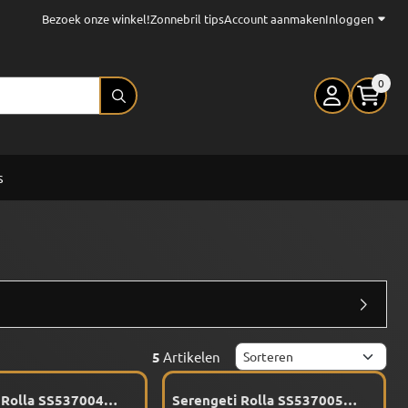
Bezoek onze winkel!
Zonnebril tips
Account aanmaken
Inloggen
0
s
Sorteermethode
5
Artikelen
 Rolla SS537004
Serengeti Rolla SS537005