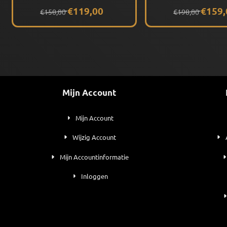
(Matte Crystal Pink)
(Matte White / Class
Van 150,00 voor 119,00
Van 190,00 voor
€119,00
€159,
€150,00
€190,00
Tortoise) Gepolarise
Mijn Account
Mijn Account
Wijzig Account
Mijn Accountinformatie
Inloggen