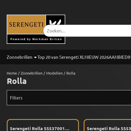
Cookievoorkeuren zijn beschikbaar. Kies instellingen of sta alle co
Zoeken
Zonnebrillen
Top 20 van Serengeti XL
NIEUW 2026
AANBIEDI
Home
/
Zonnebrillen
/
Modellen
/
Rolla
Rolla
Filters
Serengeti Rolla SS537001
Serengeti Rolla SS5