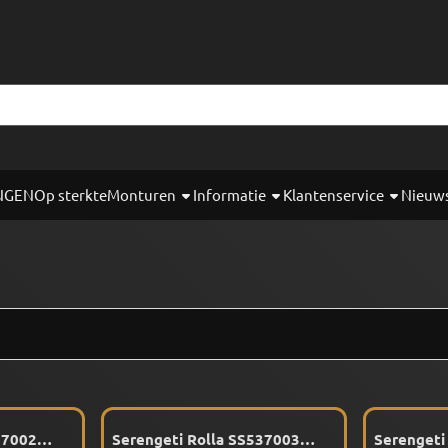
okies toe.
NGEN
Op sterkte
Monturen
Informatie
Klantenservice
Nieuw
37002
Serengeti Rolla SS537003
Serengeti