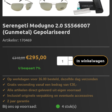
Serengeti Modugno 2.0 SS566007
(Gunmetal) Gepolariseerd
Artikelnr:
170469
€
295,00
€
318,00
Aantal
+
In winkelwagen
-
U bespaart
7
%
✔ Op werkdagen voor 16.00 besteld, dezelfde dag verzonden
✔ Gratis verzending vanaf een bedrag van €30,-
✔ Alle artikelen direct geleverd uit eigen voorraad
✔ Inclusief originele verpakking en eventuele accessoires
✔ 2 jaar garantie
Bij ons op voorraad:
4
stuk(s)