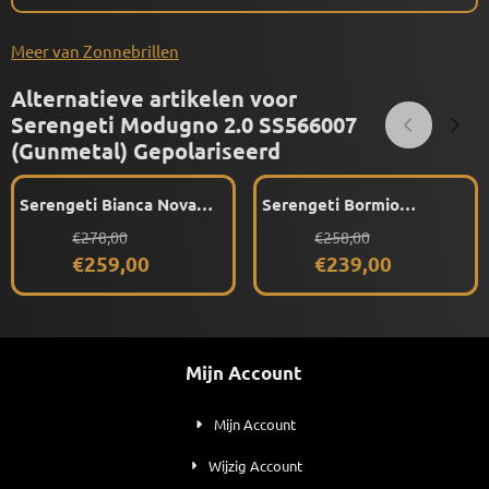
Meer van Zonnebrillen
Alternatieve artikelen voor
Serengeti Modugno 2.0 SS566007
(Gunmetal) Gepolariseerd
Serengeti Bianca Nova
Serengeti Bormio
SS749007 (Black)
SS009008 (Matte Dark
Van 278,00 voor 259,00
Van 258,00 voor 239,00
€278,00
€258,00
Gepolariseerd
Tortoise) Gepolariseerd
€259,00
€239,00
Mijn Account
Mijn Account
Wijzig Account