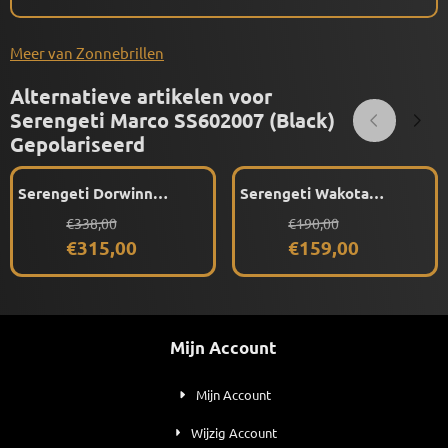
Meer van Zonnebrillen
Alternatieve artikelen voor
Serengeti Marco SS602007 (Black)
Gepolariseerd
Serengeti Dorwinn
Serengeti Wakota
SS578001 (Matte Light
SS536003 (Shiny Crystal
Van 338,00 voor 315,00
Van 190,00 voor 159,00
€338,00
€190,00
Gold) Gepolariseerd
Burgundy) Gepolariseerd
€315,00
€159,00
Mijn Account
Mijn Account
Wijzig Account