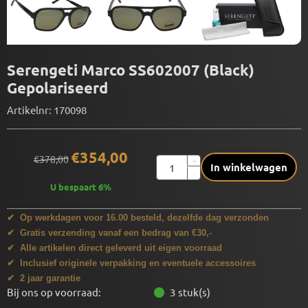
Serengeti Marco SS602007 (Black)
Gepolariseerd
Artikelnr:
170098
€
354,00
€
378,00
Aantal
+
In winkelwagen
-
U bespaart
6
%
✔ Op werkdagen voor 16.00 besteld, dezelfde dag verzonden
✔ Gratis verzending vanaf een bedrag van €30,-
✔ Alle artikelen direct geleverd uit eigen voorraad
✔ Inclusief originele verpakking en eventuele accessoires
✔ 2 jaar garantie
Bij ons op voorraad:
3
stuk(s)