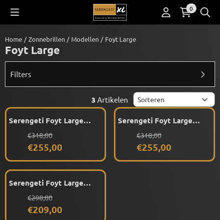
Cookievoorkeuren zijn beschikbaar. Kies instellingen of sta alle co
0
Home
/
Zonnebrillen
/
Modellen
/
Foyt Large
Foyt Large
Filters
Sorteermethode
3
Artikelen
Serengeti Foyt Large
Serengeti Foyt Large
SS550001 (Shiny Classic
SS550002 (Shiny Tortoise
Van 318,00 voor 255,00
Van 318,00 voor 255,00
€318,00
€318,00
Havana) Gepolariseerd
Havana) Gepolariseerd
€255,00
€255,00
Serengeti Foyt Large
SS550005 (Shiny Tortoise
Van 298,00 voor 209,00
€298,00
Havana)
€209,00